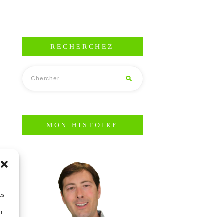
RECHERCHEZ
MON HISTOIRE
es
ou