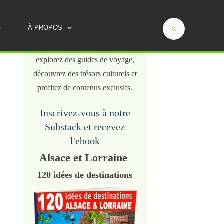
Évadez-vous en Alsace-Lorraine
À PROPOS
avec chaque email ! Plongez
dans des récits captivants,
explorez des guides de voyage,
découvrez des trésors culturels et
profitez de contenus exclusifs.
Inscrivez-vous à notre
Substack et recevez
l'ebook
Alsace et Lorraine
120 idées de destinations