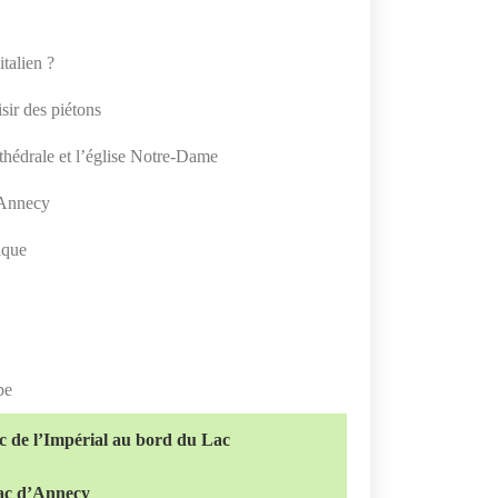
talien ?
sir des piétons
athédrale et l’église Notre-Dame
 Annecy
ique
y
pe
rc de l’Impérial au bord du Lac
lac d’Annecy