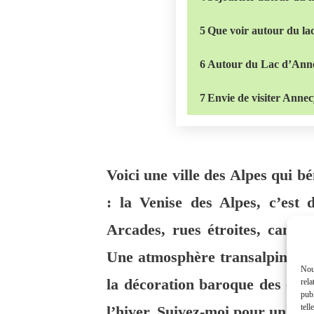
5
Que voir autour du la
6
Autour du Lac d’Anne
7
Envie de visiter Annec
Voici une ville des Alpes qui bé
: la Venise des Alpes, c’est 
Arcades, rues étroites, canaux 
Une atmosphère transalpine ren
Nous
la décoration baroque des églis
rela
publ
tell
l’hiver. Suivez-moi pour un petit