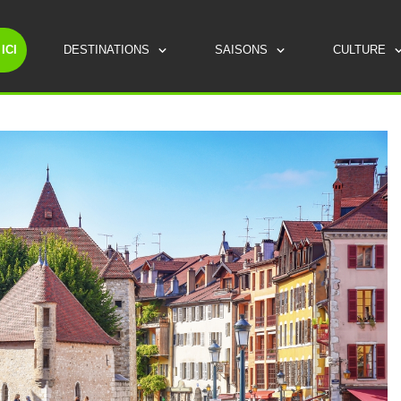
ICI
DESTINATIONS
SAISONS
CULTURE
ROUTES TOURISTIQUES
LES INCONTOURNABLES