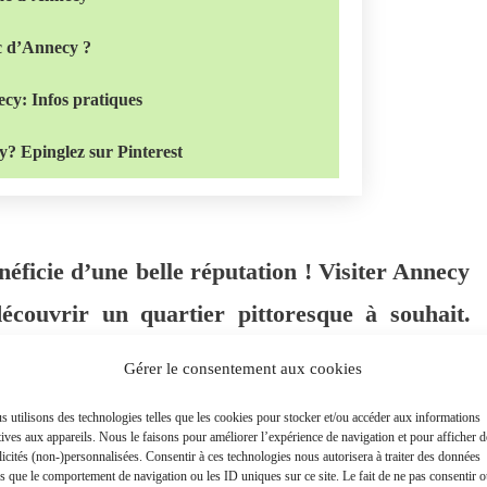
c d’Annecy ?
cy: Infos pratiques
y? Epinglez sur Pinterest
néficie d’une belle réputation ! Visiter Annecy
découvrir un quartier pittoresque à souhait.
fleuris l’été… il flotte un petit air vénitien.
Gérer le consentement aux cookies
forcée par le style piémontais des demeures,
 utilisons des technologies telles que les cookies pour stocker et/ou accéder aux informations
es et le carnaval vénitien organisé à la fin de
tives aux appareils. Nous le faisons pour améliorer l’expérience de navigation et pour afficher d
icités (non-)personnalisées. Consentir à ces technologies nous autorisera à traiter des données
es que le comportement de navigation ou les ID uniques sur ce site. Le fait de ne pas consentir 
 tour guidé de la vieille-ville.