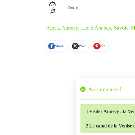
Pierre
Alpes
,
Annecy
,
Lac d'Annecy
,
Savoie-M
Share
Post
Pin
Au sommaire !
1
Visiter Annecy : la Ve
2
Le canal de la Venise 