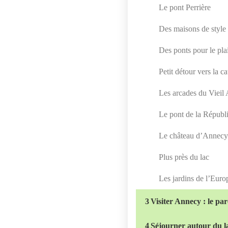
Le pont Perrière
Des maisons de style i
Des ponts pour le plai
Petit détour vers la c
Les arcades du Vieil
Le pont de la Républ
Le château d’Annec
Plus près du lac
Les jardins de l’Euro
3
Visiter Annecy : le pa
4
Séjourner autour du 