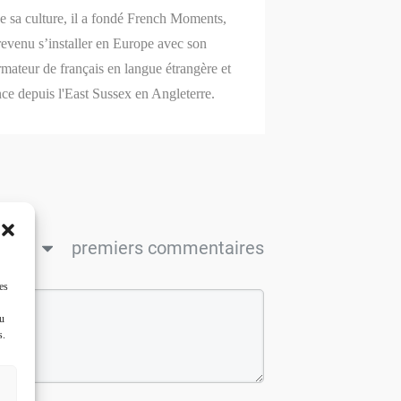
de sa culture, il a fondé French Moments,
revenu s’installer en Europe avec son
mateur de français en langue étrangère et
nce depuis l'East Sussex en Angleterre.
ncien
premiers commentaires
es
ou
s.