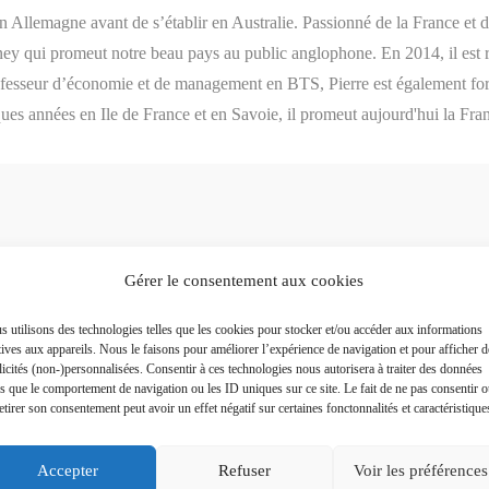
en Allemagne avant de s’établir en Australie. Passionné de la France et 
ney qui promeut notre beau pays au public anglophone. En 2014, il est 
rofesseur d’économie et de management en BTS, Pierre est également for
ques années en Ile de France et en Savoie, il promeut aujourd'hui la Fra
Gérer le consentement aux cookies
Plus a
 utilisons des technologies telles que les cookies pour stocker et/ou accéder aux informations
tives aux appareils. Nous le faisons pour améliorer l’expérience de navigation et pour afficher d
icités (non-)personnalisées. Consentir à ces technologies nous autorisera à traiter des données
es que le comportement de navigation ou les ID uniques sur ce site. Le fait de ne pas consentir 
etirer son consentement peut avoir un effet négatif sur certaines fonctonnalités et caractéristique
Accepter
Refuser
Voir les préférences