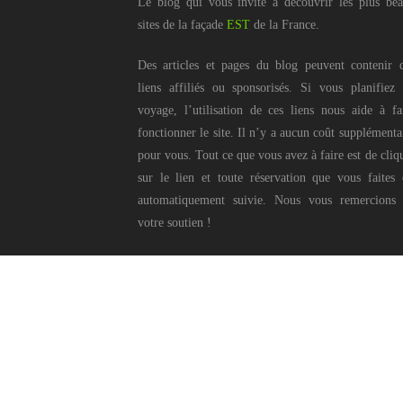
Le blog qui vous invite à découvrir les plus be
sites de la façade
EST
de la France.
Des articles et pages du blog peuvent contenir 
liens affiliés ou sponsorisés. Si vous planifiez
voyage, l’utilisation de ces liens nous aide à fa
fonctionner le site. Il n’y a aucun coût supplémenta
pour vous. Tout ce que vous avez à faire est de cliq
sur le lien et toute réservation que vous faites 
automatiquement suivie. Nous vous remercions
votre soutien !
Ce blog © Pierr