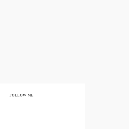
FOLLOW ME
Share
0
Share
0