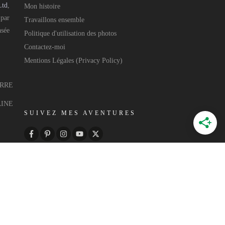
Ltd
,
Mon histoire
 par
Travaillons ensemble
asée
Politique d'utilisation des photos
Contactez-moi
Mentions Légales (Privacy Policy)
ERRE
AINE
SUIVEZ MES AVENTURES
 par
Annecy Web