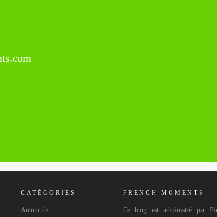
ts.com
CATÉGORIES
FRENCH MOMENTS
Autour de...
Ce blog est administré par Pie