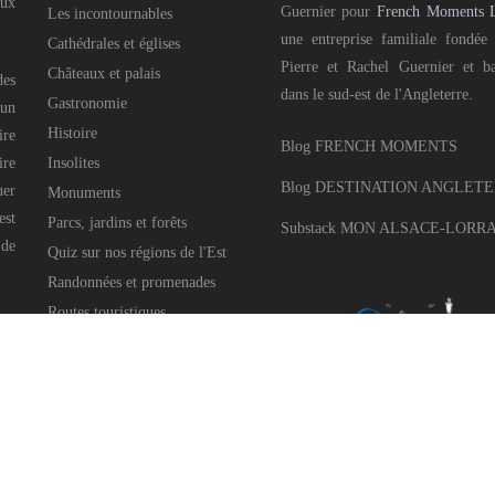
aux
Guernier pour
French Moments 
Les incontournables
une entreprise familiale fondée
Cathédrales et églises
Pierre et Rachel Guernier et b
Châteaux et palais
des
dans le sud-est de l'Angleterre.
Gastronomie
 un
Histoire
ire
Blog FRENCH MOMENTS
ire
Insolites
Blog DESTINATION ANGLET
uer
Monuments
est
Parcs, jardins et forêts
Substack MON ALSACE-LORR
 de
Quiz sur nos régions de l'Est
Randonnées et promenades
Routes touristiques
Villages pittoresques
Célébrations et festivités
Noël dans l'Est
Pays voisins
e Guernier pour
French Moments Ltd
, 2016-2025 • All Rights Reserved • Développé