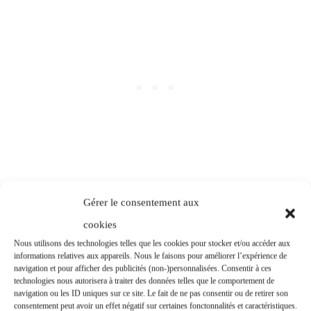
La vue panoramique du sommet est une des
Gérer le consentement aux
plus spectaculaires des Alpes du Nord.
cookies
Nous utilisons des technologies telles que les cookies pour stocker et/ou accéder aux
A l’Est, de gauche à droite
informations relatives aux appareils. Nous le faisons pour améliorer l’expérience de
navigation et pour afficher des publicités (non-)personnalisées. Consentir à ces
technologies nous autorisera à traiter des données telles que le comportement de
navigation ou les ID uniques sur ce site. Le fait de ne pas consentir ou de retirer son
le Parmelan,
consentement peut avoir un effet négatif sur certaines fonctonnalités et caractéristiques.