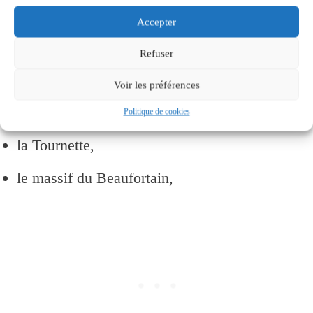
les Dents de Lanfon,
Accepter
la chaîne des Aravis et son plus haut
Refuser
sommet, la Pointe Percée,
Voir les préférences
le mont Blanc,
Politique de cookies
la Tournette,
le massif du Beaufortain,