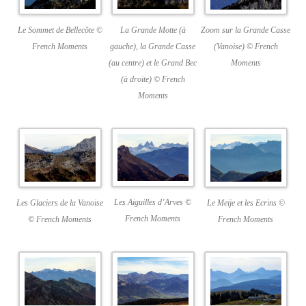
La Grande Motte (à
Le Sommet de Bellecôte ©
Zoom sur la Grande Casse
gauche), la Grande Casse
French Moments
(Vanoise) © French
(au centre) et le Grand Bec
Moments
(à droite) © French
Moments
Les Aiguilles d’Arves ©
Les Glaciers de la Vanoise
Le Meije et les Ecrins ©
French Moments
© French Moments
French Moments