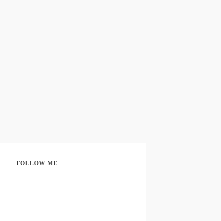
FOLLOW ME
Share
0
Share
0