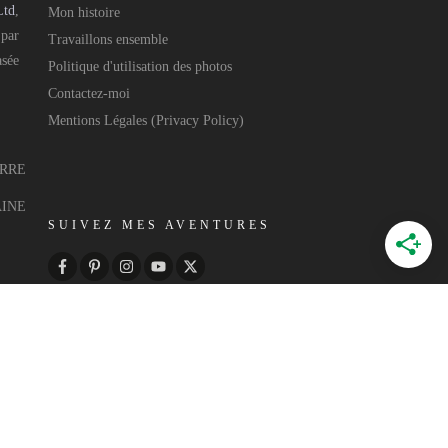
Ltd
,
Mon histoire
 par
Travaillons ensemble
asée
Politique d'utilisation des photos
Contactez-moi
Mentions Légales (Privacy Policy)
ERRE
AINE
SUIVEZ MES AVENTURES
 par
Annecy Web