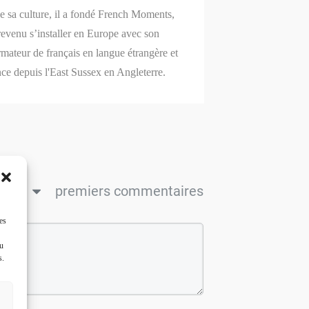
de sa culture, il a fondé French Moments,
revenu s’installer en Europe avec son
mateur de français en langue étrangère et
nce depuis l'East Sussex en Angleterre.
ncien
premiers commentaires
es
ou
s.