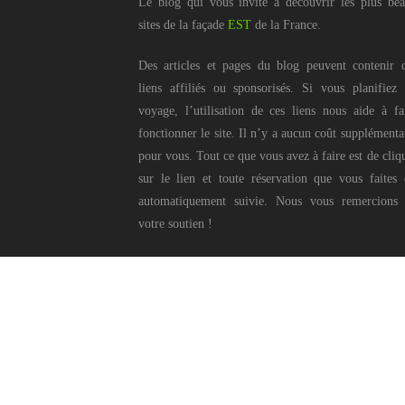
Le blog qui vous invite à découvrir les plus be
sites de la façade
EST
de la France.
Des articles et pages du blog peuvent contenir 
liens affiliés ou sponsorisés. Si vous planifiez
voyage, l’utilisation de ces liens nous aide à fa
fonctionner le site. Il n’y a aucun coût supplémenta
pour vous. Tout ce que vous avez à faire est de cliq
sur le lien et toute réservation que vous faites 
automatiquement suivie. Nous vous remercions
votre soutien !
Ce blog © Pierr