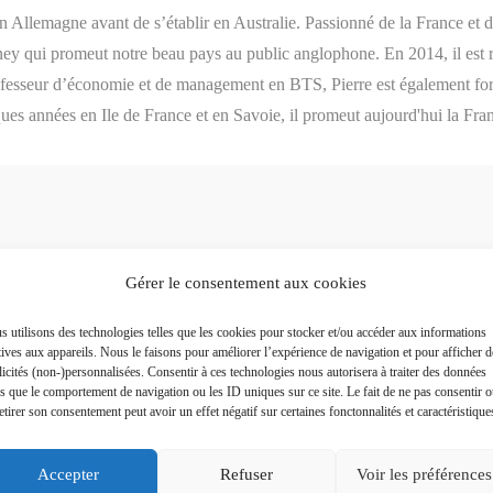
en Allemagne avant de s’établir en Australie. Passionné de la France et 
ney qui promeut notre beau pays au public anglophone. En 2014, il est 
rofesseur d’économie et de management en BTS, Pierre est également for
ques années en Ile de France et en Savoie, il promeut aujourd'hui la Fra
Gérer le consentement aux cookies
Plus a
 utilisons des technologies telles que les cookies pour stocker et/ou accéder aux informations
tives aux appareils. Nous le faisons pour améliorer l’expérience de navigation et pour afficher d
icités (non-)personnalisées. Consentir à ces technologies nous autorisera à traiter des données
es que le comportement de navigation ou les ID uniques sur ce site. Le fait de ne pas consentir 
etirer son consentement peut avoir un effet négatif sur certaines fonctonnalités et caractéristique
Accepter
Refuser
Voir les préférences