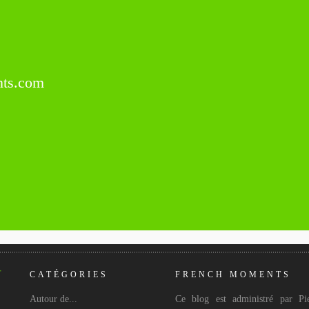
ts.com
CATÉGORIES
FRENCH MOMENTS
Autour de...
Ce blog est administré par Pie