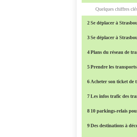
Quelques chiffres clé
2
Se déplacer à Strasbo
3
Se déplacer à Strasbo
4
Plans du réseau de t
5
Prendre les transport
6
Acheter son ticket de 
7
Les infos trafic des 
8
10 parkings-relais pour 
9
Des destinations à déc