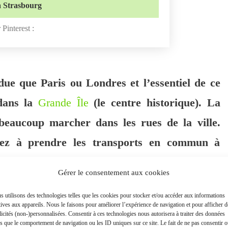
à Strasbourg
 Pinterest :
due que Paris ou Londres et l’essentiel de ce
 dans la
Grande Île
(le centre historique). La
beaucoup marcher dans les rues de la ville.
yez à prendre les transports en commun à
are ou en souhaitant vous rendre au bord du
Gérer le consentement aux cookies
s bons plans pour bien comprendre vos options
 utilisons des technologies telles que les cookies pour stocker et/ou accéder aux informations
tives aux appareils. Nous le faisons pour améliorer l’expérience de navigation et pour afficher d
icités (non-)personnalisées. Consentir à ces technologies nous autorisera à traiter des données
es que le comportement de navigation ou les ID uniques sur ce site. Le fait de ne pas consentir 