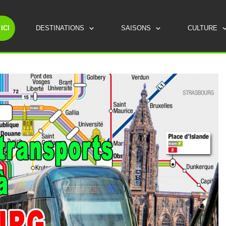
ICI
DESTINATIONS
SAISONS
CULTURE
ROUTES TOURISTIQUES
LES INCONTOURNABLES