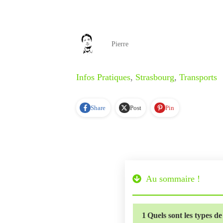
Pierre
Infos Pratiques
,
Strasbourg
,
Transports
Share
Post
Pin
Au sommaire !
1
Quels sont les types 