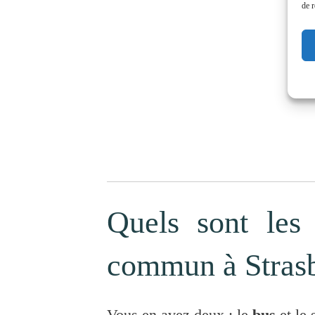
de r
Quels sont les 
commun à Stras
Vous en avez deux : le
bus
et le 