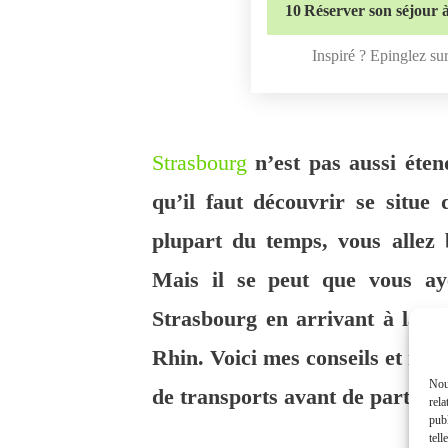
10
Réserver son séjour 
Inspiré ? Epinglez sur
Strasbourg
n’est pas aussi éten
qu’il faut découvrir se situe
plupart du temps, vous allez 
Mais il se peut que vous a
Strasbourg en arrivant à la g
Rhin. Voici mes conseils et me
Nous
de transports avant de partir !
rela
publ
tell