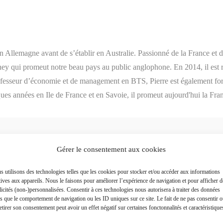
en Allemagne avant de s’établir en Australie. Passionné de la France et 
ney qui promeut notre beau pays au public anglophone. En 2014, il est 
rofesseur d’économie et de management en BTS, Pierre est également for
ques années en Ile de France et en Savoie, il promeut aujourd'hui la Fra
Gérer le consentement aux cookies
 utilisons des technologies telles que les cookies pour stocker et/ou accéder aux informations
Plus a
tives aux appareils. Nous le faisons pour améliorer l’expérience de navigation et pour afficher d
icités (non-)personnalisées. Consentir à ces technologies nous autorisera à traiter des données
es que le comportement de navigation ou les ID uniques sur ce site. Le fait de ne pas consentir 
etirer son consentement peut avoir un effet négatif sur certaines fonctonnalités et caractéristique