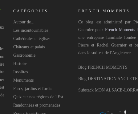
CATÉGORIES
FRENCH MOMENTS
Autour de...
Ce blog est administré par Pie
aux
Guernier pour
French Moments 
Les incontournables
une entreprise familiale fondée
Cathédrales et églises
Pierre et Rachel Guernier et b
Châteaux et palais
des
dans le sud-est de l'Angleterre.
Gastronomie
 un
Histoire
ire
Blog FRENCH MOMENTS
ire
Insolites
Blog DESTINATION ANGLET
uer
Monuments
est
Parcs, jardins et forêts
Substack MON ALSACE-LORR
 de
Quiz sur nos régions de l'Est
Randonnées et promenades
Routes touristiques
Villages pittoresques
Célébrations et festivités