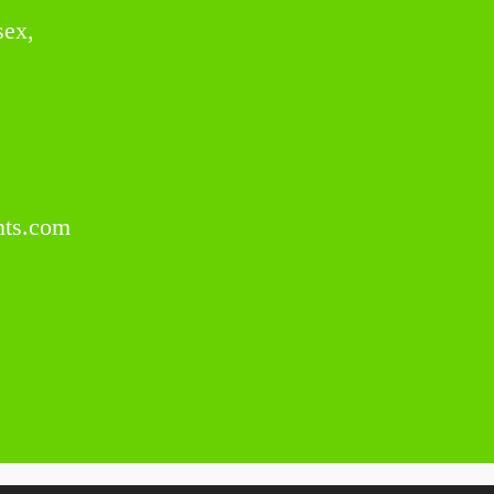
sex,
ts.com