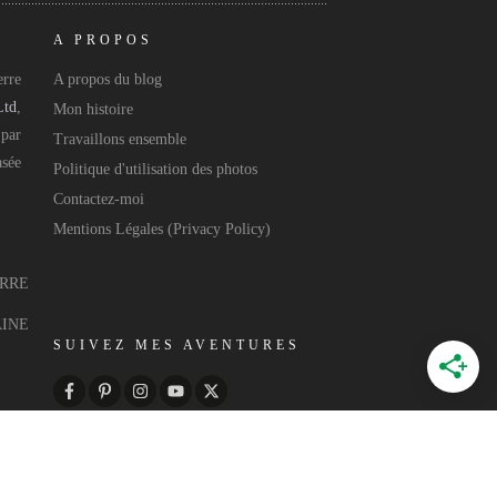
A PROPOS
rre
A propos du blog
Ltd
,
Mon histoire
 par
Travaillons ensemble
asée
Politique d'utilisation des photos
Contactez-moi
Mentions Légales (Privacy Policy)
ERRE
AINE
SUIVEZ MES AVENTURES