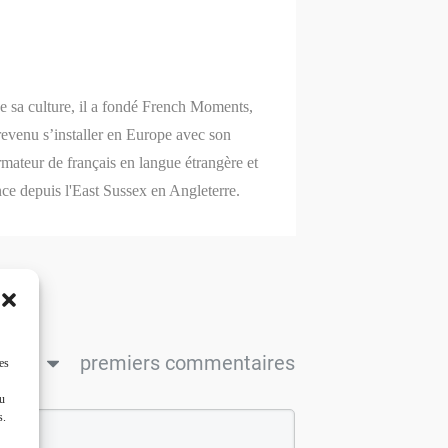
Share
0
Share
0
de sa culture, il a fondé French Moments,
revenu s’installer en Europe avec son
mateur de français en langue étrangère et
nce depuis l'East Sussex en Angleterre.
ncien
premiers commentaires
es
ou
s.