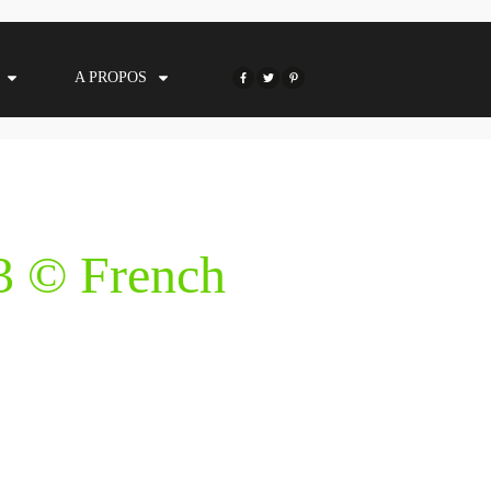
A PROPOS
03 © French