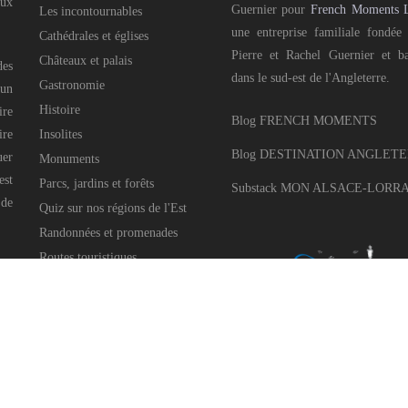
aux
Guernier pour
French Moments 
Les incontournables
une entreprise familiale fondée
Cathédrales et églises
Pierre et Rachel Guernier et b
Châteaux et palais
des
dans le sud-est de l'Angleterre.
Gastronomie
 un
Histoire
ire
Blog FRENCH MOMENTS
ire
Insolites
Blog DESTINATION ANGLET
uer
Monuments
est
Parcs, jardins et forêts
Substack MON ALSACE-LORR
 de
Quiz sur nos régions de l'Est
Randonnées et promenades
Routes touristiques
Villages pittoresques
Célébrations et festivités
Noël dans l'Est
Pays voisins
e Guernier pour
French Moments Ltd
, 2016-2025 • All Rights Reserved • Développé