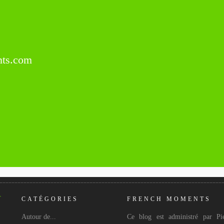
ts.com
CATÉGORIES
FRENCH MOMENTS
Autour de...
Ce blog est administré par Pie