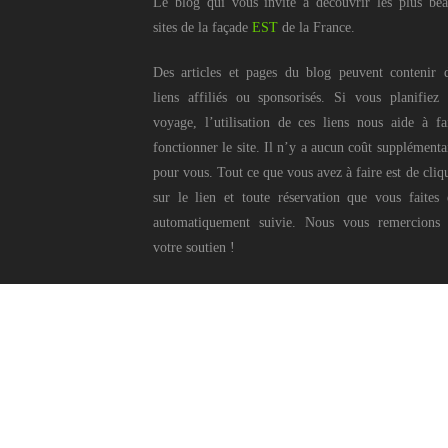
Le blog qui vous invite à découvrir les plus be
sites de la façade
EST
de la France.
Des articles et pages du blog peuvent contenir 
liens affiliés ou sponsorisés. Si vous planifiez
voyage, l’utilisation de ces liens nous aide à fa
fonctionner le site. Il n’y a aucun coût supplémenta
pour vous. Tout ce que vous avez à faire est de cliq
sur le lien et toute réservation que vous faites 
automatiquement suivie. Nous vous remercions
votre soutien !
Ce blog © Pierr