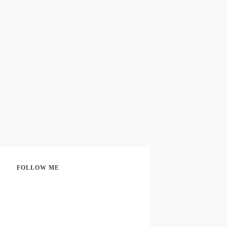
FOLLOW ME
Share
0
Share
0