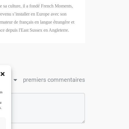
de sa culture, il a fondé French Moments,
revenu s’installer en Europe avec son
mateur de français en langue étrangère et
nce depuis l'East Sussex en Angleterre.
ncien
premiers commentaires
es
ou
s.