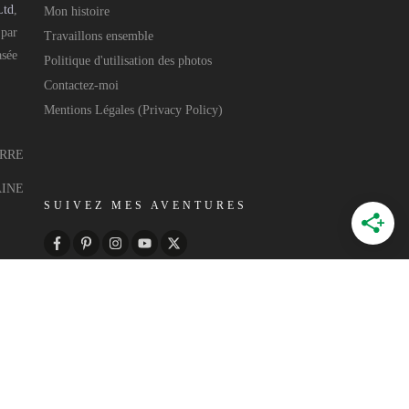
Ltd
,
Mon histoire
 par
Travaillons ensemble
asée
Politique d'utilisation des photos
Contactez-moi
Mentions Légales (Privacy Policy)
ERRE
AINE
SUIVEZ MES AVENTURES
 par
Annecy Web