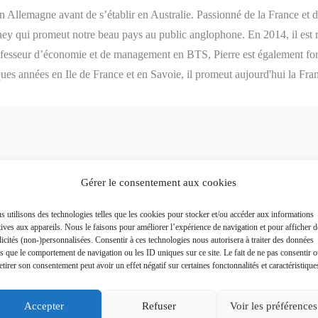
en Allemagne avant de s’établir en Australie. Passionné de la France et 
ney qui promeut notre beau pays au public anglophone. En 2014, il est 
rofesseur d’économie et de management en BTS, Pierre est également for
ques années en Ile de France et en Savoie, il promeut aujourd'hui la Fra
Gérer le consentement aux cookies
Plus a
 utilisons des technologies telles que les cookies pour stocker et/ou accéder aux informations
tives aux appareils. Nous le faisons pour améliorer l’expérience de navigation et pour afficher d
icités (non-)personnalisées. Consentir à ces technologies nous autorisera à traiter des données
es que le comportement de navigation ou les ID uniques sur ce site. Le fait de ne pas consentir 
etirer son consentement peut avoir un effet négatif sur certaines fonctonnalités et caractéristique
Accepter
Refuser
Voir les préférences