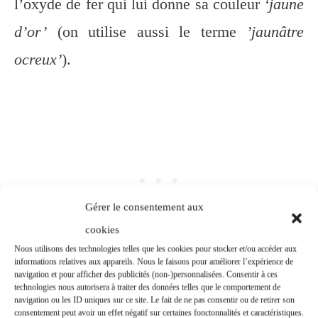
l’oxyde de fer qui lui donne sa couleur
‘jaune
d’or’
(on utilise aussi le terme
’jaunâtre
ocreux’
).
Gérer le consentement aux
cookies
Nous utilisons des technologies telles que les cookies pour stocker et/ou accéder aux
informations relatives aux appareils. Nous le faisons pour améliorer l’expérience de
navigation et pour afficher des publicités (non-)personnalisées. Consentir à ces
Le plan du bâtiment ressemble à un « V »
technologies nous autorisera à traiter des données telles que le comportement de
navigation ou les ID uniques sur ce site. Le fait de ne pas consentir ou de retirer son
consentement peut avoir un effet négatif sur certaines fonctonnalités et caractéristiques.
évasé. Le palais est composé d’une aile