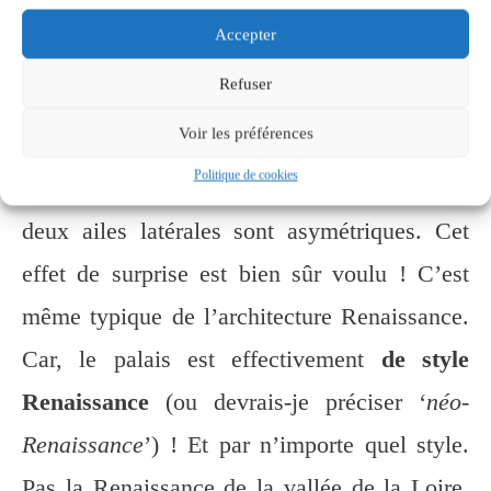
Accepter
principale et de deux ailes latérales. C’est
l’aile gauche qui était réservée à l’empereur.
Refuser
Voir les préférences
D’ailleurs, si vous observez bien le
Politique de cookies
monument, vous vous rendrez compte que les
deux ailes latérales sont asymétriques. Cet
effet de surprise est bien sûr voulu ! C’est
même typique de l’architecture Renaissance.
Car, le palais est effectivement
de style
Renaissance
(ou devrais-je préciser ‘
néo-
Renaissance
’) ! Et par n’importe quel style.
Pas la Renaissance de la vallée de la Loire.