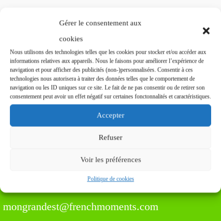
Gérer le consentement aux
cookies
Find us Here
Nous utilisons des technologies telles que les cookies pour stocker et/ou accéder aux
informations relatives aux appareils. Nous le faisons pour améliorer l’expérience de
navigation et pour afficher des publicités (non-)personnalisées. Consentir à ces
technologies nous autorisera à traiter des données telles que le comportement de
navigation ou les ID uniques sur ce site. Le fait de ne pas consentir ou de retirer son
consentement peut avoir un effet négatif sur certaines fonctonnalités et caractéristiques.
Accepter
Chantry House, 22 Upperton Road, Eastbourne,
Refuser
East Sussex, BN21 1BF, Royaume-Uni
Voir les préférences
Politique de cookies
mongrandest@frenchmoments.com