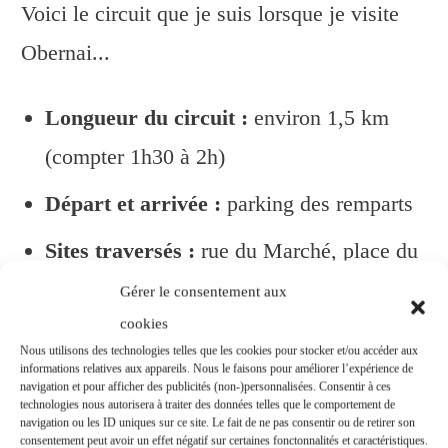
Voici le circuit que je suis lorsque je visite
Obernai...
Longueur du circuit :
environ 1,5 km
(compter 1h30 à 2h)
Départ et arrivée :
parking des remparts
Sites traversés :
rue du Marché, place du
Marché, rue des Pèlerins, place de l'Etoile,
Gérer le consentement aux
cookies
rue du Chanoine Gyss, rue du Général
Nous utilisons des technologies telles que les cookies pour stocker et/ou accéder aux
Gouraud, rue du canal de l'Ehn, rue de
informations relatives aux appareils. Nous le faisons pour améliorer l’expérience de
navigation et pour afficher des publicités (non-)personnalisées. Consentir à ces
Sélestat.
technologies nous autorisera à traiter des données telles que le comportement de
navigation ou les ID uniques sur ce site. Le fait de ne pas consentir ou de retirer son
consentement peut avoir un effet négatif sur certaines fonctonnalités et caractéristiques.