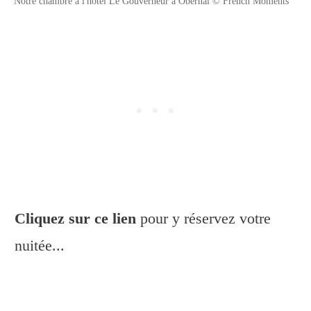
Notre chambre à l'hôtel Le Gouverneur à Obernai © French Moments
Cliquez sur ce lien
pour y réservez votre
nuitée...