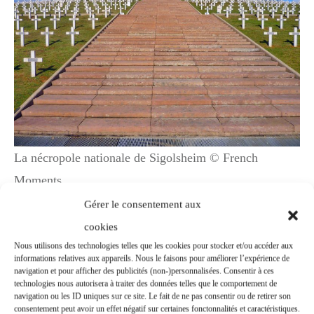
La nécropole nationale de Sigolsheim © French
Moments
Gérer le consentement aux
Le 2 mai 1965, la Nécropole nationale fut
cookies
inaugurée en présence de Monsieur
Nous utilisons des technologies telles que les cookies pour stocker et/ou accéder aux
informations relatives aux appareils. Nous le faisons pour améliorer l’expérience de
Saintenay, ministre des Anciens Combattants,
navigation et pour afficher des publicités (non-)personnalisées. Consentir à ces
technologies nous autorisera à traiter des données telles que le comportement de
et de Madame la Maréchale de Lattre de
navigation ou les ID uniques sur ce site. Le fait de ne pas consentir ou de retirer son
consentement peut avoir un effet négatif sur certaines fonctonnalités et caractéristiques.