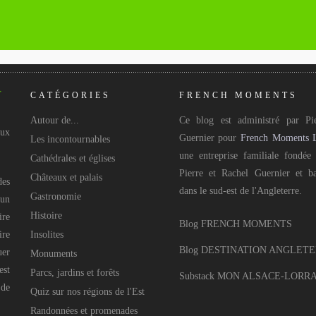
CATÉGORIES
FRENCH MOMENTS
Autour de...
Ce blog est administré par Pie
aux
Guernier pour
French Moments 
Les incontournables
une entreprise familiale fondée
Cathédrales et églises
Pierre et Rachel Guernier et b
Châteaux et palais
des
dans le sud-est de l'Angleterre.
Gastronomie
 un
Histoire
ire
Blog FRENCH MOMENTS
ire
Insolites
Blog DESTINATION ANGLET
uer
Monuments
est
Parcs, jardins et forêts
Substack MON ALSACE-LORR
 de
Quiz sur nos régions de l'Est
Randonnées et promenades