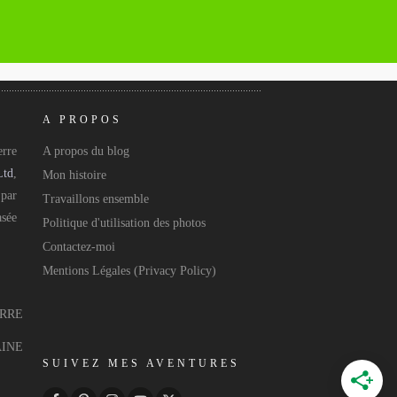
A PROPOS
rre
A propos du blog
Ltd
,
Mon histoire
 par
Travaillons ensemble
asée
Politique d'utilisation des photos
Contactez-moi
Mentions Légales (Privacy Policy)
ERRE
AINE
SUIVEZ MES AVENTURES