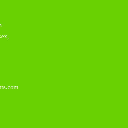
n
sex,
ts.com