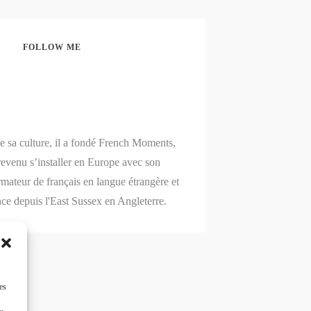
FOLLOW ME
Share
0
Share
0
de sa culture, il a fondé French Moments,
revenu s’installer en Europe avec son
mateur de français en langue étrangère et
nce depuis l'East Sussex en Angleterre.
es