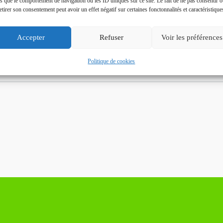
es que le comportement de navigation ou les ID uniques sur ce site. Le fait de ne pas consentir 
Plus a
etirer son consentement peut avoir un effet négatif sur certaines fonctonnalités et caractéristique
Accepter
Refuser
Voir les préférences
Politique de cookies