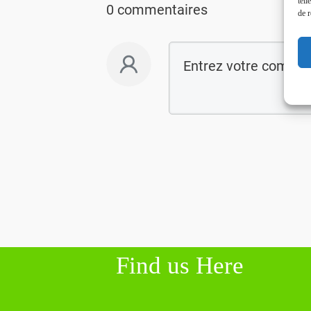
tell
0 commentaires
de r
Find us Here