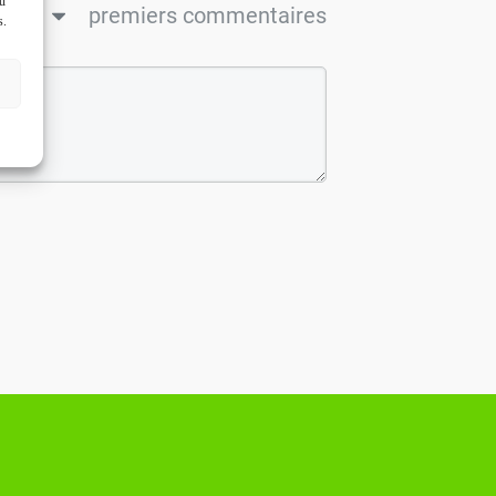
ou
ncien
premiers commentaires
s.