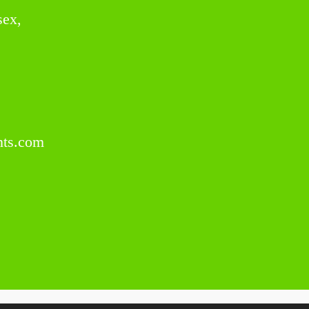
sex,
ts.com