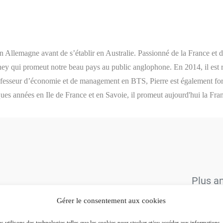
en Allemagne avant de s’établir en Australie. Passionné de la France et 
ney qui promeut notre beau pays au public anglophone. En 2014, il est 
rofesseur d’économie et de management en BTS, Pierre est également for
ques années en Ile de France et en Savoie, il promeut aujourd'hui la Fra
Plus a
Gérer le consentement aux cookies
 utilisons des technologies telles que les cookies pour stocker et/ou accéder aux informations