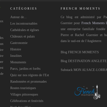
CATÉGORIES
FRENCH MOMENTS
Autour de...
Ce blog est administré par Pie
aux
Guernier pour
French Moments 
Les incontournables
une entreprise familiale fondée
Cathédrales et églises
Pierre et Rachel Guernier et b
Châteaux et palais
des
dans le sud-est de l'Angleterre.
Gastronomie
 un
Histoire
ire
Blog FRENCH MOMENTS
ire
Insolites
Blog DESTINATION ANGLET
uer
Monuments
est
Parcs, jardins et forêts
Substack MON ALSACE-LORR
 de
Quiz sur nos régions de l'Est
Randonnées et promenades
Routes touristiques
Villages pittoresques
Célébrations et festivités