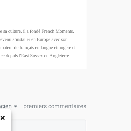
Share
0
Share
0
de sa culture, il a fondé French Moments,
revenu s’installer en Europe avec son
mateur de français en langue étrangère et
nce depuis l'East Sussex en Angleterre.
ncien
premiers commentaires