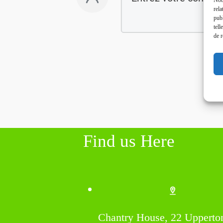
rela
publ
tell
de r
Find us Here
Chantry House, 22 Upperto