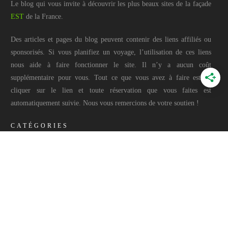
Le blog qui vous invite à découvrir les plus beaux sites de la façade
EST
de la France.
Des articles et pages du blog peuvent contenir des liens affiliés ou
sponsorisés. Si vous planifiez un voyage, l’utilisation de ces liens
nous aide à faire fonctionner le site. Il n’y a aucun coût
supplémentaire pour vous. Tout ce que vous avez à faire est de
cliquer sur le lien et toute réservation que vous faites est
automatiquement suivie. Nous vous remercions de votre soutien !
CATÉGORIES
Autour de...
Les incontournables
Cathédrales et églises
Châteaux et palais
Gastronomie
Histoire
Insolites