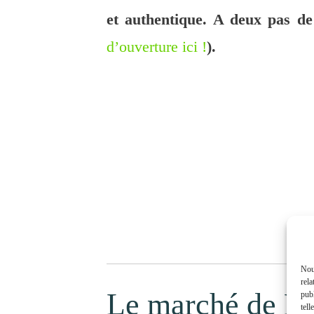
et authentique. A deux pas d
d’ouverture ici !
).
Nous
rela
Le marché de N
publ
tell