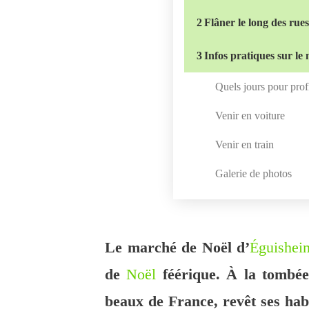
2
Flâner le long des rue
3
Infos pratiques sur l
Quels jours pour prof
Venir en voiture
Venir en train
Galerie de photos
Le marché de Noël d’
Éguishei
de
Noël
féérique. À la tombée 
beaux de France, revêt ses hab