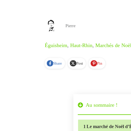
Pierre
Éguisheim
,
Haut-Rhin
,
Marchés de Noë
Share
Post
Pin
Au sommaire !
1
Le marché de Noël d’