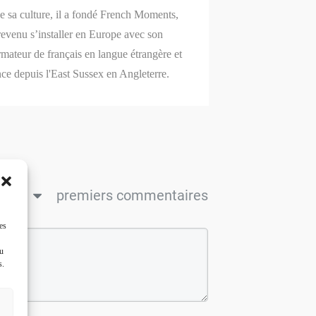
de sa culture, il a fondé French Moments,
revenu s’installer en Europe avec son
mateur de français en langue étrangère et
nce depuis l'East Sussex en Angleterre.
ncien
premiers commentaires
es
ou
s.