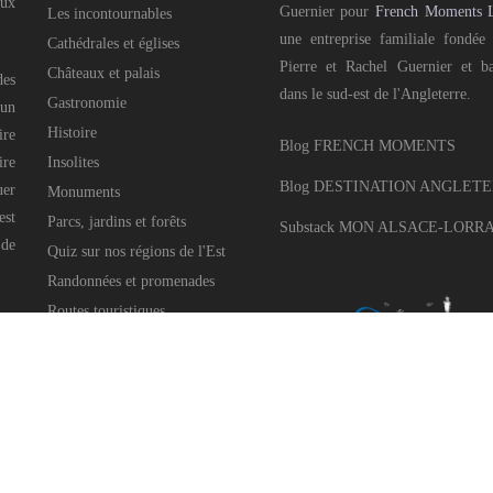
aux
Guernier pour
French Moments 
Les incontournables
une entreprise familiale fondée
Cathédrales et églises
Pierre et Rachel Guernier et b
Châteaux et palais
des
dans le sud-est de l'Angleterre.
Gastronomie
 un
Histoire
ire
Blog FRENCH MOMENTS
ire
Insolites
Blog DESTINATION ANGLET
uer
Monuments
est
Parcs, jardins et forêts
Substack MON ALSACE-LORR
 de
Quiz sur nos régions de l'Est
Randonnées et promenades
Routes touristiques
Villages pittoresques
Célébrations et festivités
Noël dans l'Est
Pays voisins
e Guernier pour
French Moments Ltd
, 2016-2025 • All Rights Reserved • Développé