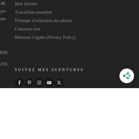
Ltd
,
Mon histoire
 par
Travaillons ensemble
asée
Politique d'utilisation des photos
Contactez-moi
Mentions Légales (Privacy Policy)
ERRE
AINE
SUIVEZ MES AVENTURES
 par
Annecy Web