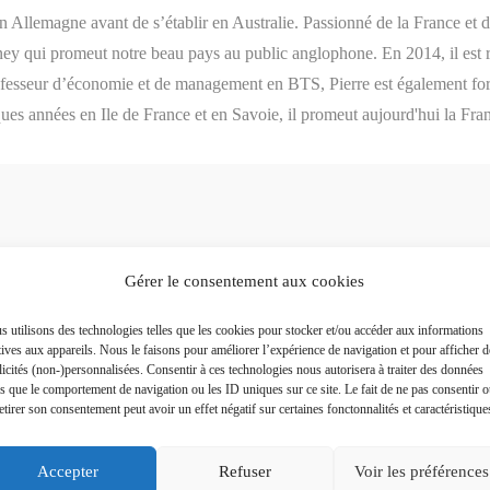
en Allemagne avant de s’établir en Australie. Passionné de la France et 
ney qui promeut notre beau pays au public anglophone. En 2014, il est 
rofesseur d’économie et de management en BTS, Pierre est également for
ques années en Ile de France et en Savoie, il promeut aujourd'hui la Fra
Gérer le consentement aux cookies
Plus a
 utilisons des technologies telles que les cookies pour stocker et/ou accéder aux informations
tives aux appareils. Nous le faisons pour améliorer l’expérience de navigation et pour afficher d
icités (non-)personnalisées. Consentir à ces technologies nous autorisera à traiter des données
es que le comportement de navigation ou les ID uniques sur ce site. Le fait de ne pas consentir 
etirer son consentement peut avoir un effet négatif sur certaines fonctonnalités et caractéristique
Accepter
Refuser
Voir les préférences