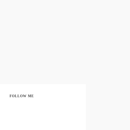
FOLLOW ME
Share
0
Share
0