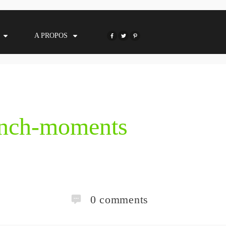
A PROPOS
ench-moments
0
comments