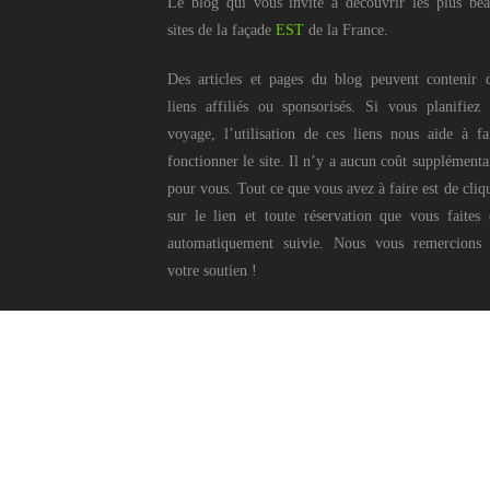
Le blog qui vous invite à découvrir les plus be
sites de la façade
EST
de la France.
Des articles et pages du blog peuvent contenir 
liens affiliés ou sponsorisés. Si vous planifiez
voyage, l’utilisation de ces liens nous aide à fa
fonctionner le site. Il n’y a aucun coût supplémenta
pour vous. Tout ce que vous avez à faire est de cliq
sur le lien et toute réservation que vous faites 
automatiquement suivie. Nous vous remercions
votre soutien !
Ce blog © Pierr