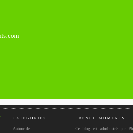
ts.com
CATÉGORIES
FRENCH MOMENTS
Autour de...
Ce blog est administré par Pie