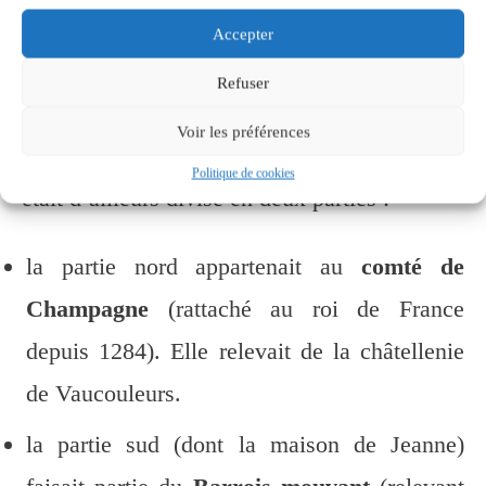
Mais qu’en était-il à sa naissance ?
Accepter
Et c’est là que les choses se compliquent.
Refuser
Car Domrémy se trouvait aux confins de la
Voir les préférences
Lorraine et du royaume de France. Le village
Politique de cookies
était d’ailleurs divisé en deux parties :
la partie nord appartenait au
comté de
Champagne
(rattaché au roi de France
depuis 1284). Elle relevait de la châtellenie
de Vaucouleurs.
la partie sud (dont la maison de Jeanne)