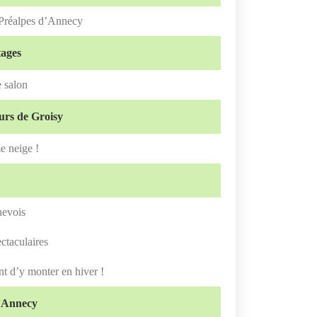
 Préalpes d’Annecy
tages
e salon
urs de Groisy
e neige !
nevois
ctaculaires
nt d’y monter en hiver !
d’Annecy