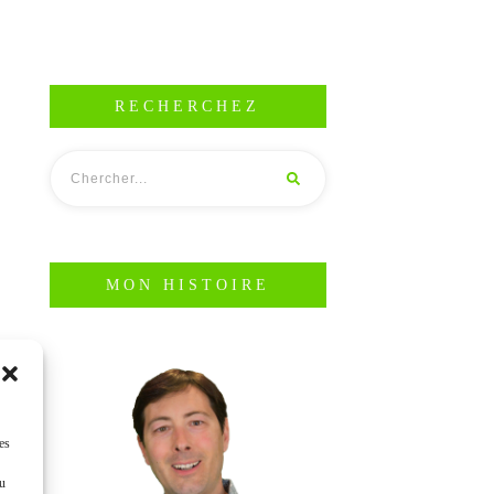
RECHERCHEZ
MON HISTOIRE
es
ou