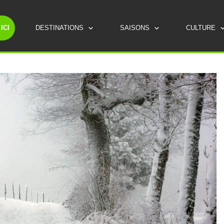
ICI
DESTINATIONS
SAISONS
CULTURE
ROUTES TOURISTIQUES
LES INCONTOURNABLES