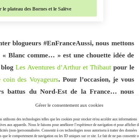
 le plateau des Bornes et le Salève
nter blogueurs #EnFranceAussi, nous mettons
! « Blanc comme… » est une chouette idée de
 blog
Les Aventures d’Arthur et Thibaut
pour le
 coin des Voyageurs
. Pour l’occasion, je vous
rs battus du Nord-Est de la France… nous
is descendons un peu plus au sud. A la limite
Gérer le consentement aux cookies
 trouvent le plateau des Bornes et le mont
 utilisons des technologies telles que les cookies pour stocker et/ou accéder aux informations
tives aux appareils. Nous le faisons pour améliorer l’expérience de navigation et pour afficher d
aysages sont magnifiques de blancheur.
icités (non-)personnalisées. Consentir à ces technologies nous autorisera à traiter des données
es que le comportement de navigation ou les ID uniques sur ce site. Le fait de ne pas consentir 