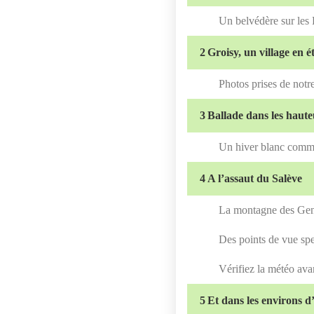
Un belvédère sur les
2
Groisy, un village en é
Photos prises de notr
3
Ballade dans les haute
Un hiver blanc comm
4
A l’assaut du Salève
La montagne des Ge
Des points de vue spe
Vérifiez la météo ava
5
Et dans les environs 