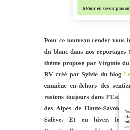
6
Pour en savoir plus sur
Pour ce nouveau rendez-vous i
du blanc dans nos reportages 
thème proposé par Virginie du
RV créé par Sylvie du blog
Le
emmène en-dehors des sentie
restons toujours dans l’Est ma
des Alpes de Haute-Savoie se
Nous
rela
Salève. Et en hiver, les p
publ
tell