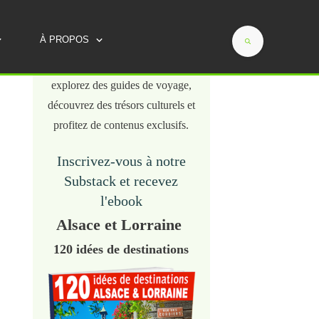
Évadez-vous en Alsace-Lorraine
À PROPOS
avec chaque email ! Plongez
dans des récits captivants,
explorez des guides de voyage,
découvrez des trésors culturels et
profitez de contenus exclusifs.
Inscrivez-vous à notre
Substack et recevez
l'ebook
Alsace et Lorraine
120 idées de destinations