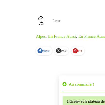
Pierre
Alpes
,
En France Aussi
,
En France Auss
Share
Post
Pin
Au sommaire !
1
Groisy et le plateau d