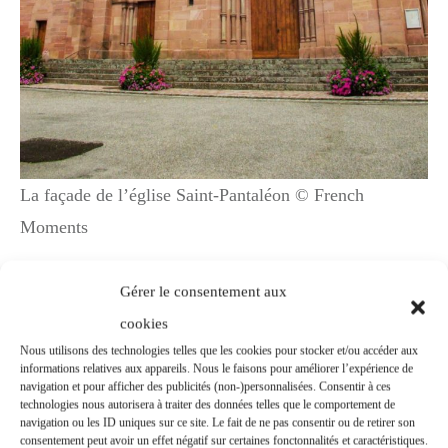
La façade de l’église Saint-Pantaléon © French
Moments
La nef et le chœur ont été reconstruits par
Gérer le consentement aux
l’architecte Jean-Baptiste Schacre en grès
cookies
Nous utilisons des technologies telles que les cookies pour stocker et/ou accéder aux
rose des Vosges pour satisfaire la
informations relatives aux appareils. Nous le faisons pour améliorer l’expérience de
navigation et pour afficher des publicités (non-)personnalisées. Consentir à ces
communauté catholique du village de 1500
technologies nous autorisera à traiter des données telles que le comportement de
navigation ou les ID uniques sur ce site. Le fait de ne pas consentir ou de retirer son
âmes, en pleine croissance.
consentement peut avoir un effet négatif sur certaines fonctonnalités et caractéristiques.