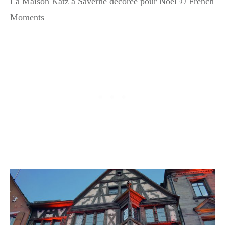
La Maison Katz à Saverne décorée pour Noël © French
Moments