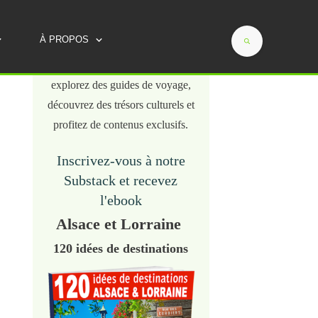
Évadez-vous en Alsace-Lorraine
À PROPOS
avec chaque email ! Plongez
dans des récits captivants,
explorez des guides de voyage,
découvrez des trésors culturels et
profitez de contenus exclusifs.
Inscrivez-vous à notre
Substack et recevez
l'ebook
Alsace et Lorraine
120 idées de destinations