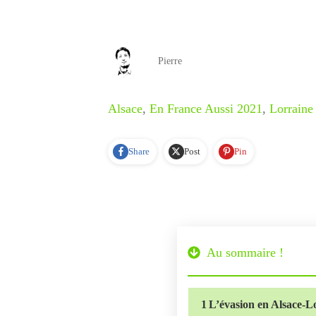
Pierre
Alsace
,
En France Aussi 2021
,
Lorraine
Share
Post
Pin
Au sommaire !
1
L’évasion en Alsace-Lo