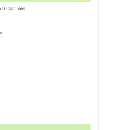
 Hattonchâtel
ine
r