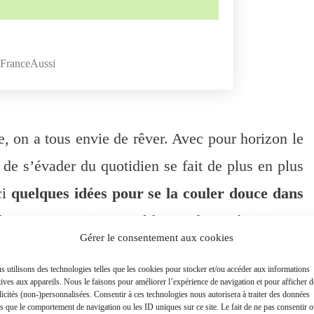
FranceAussi
e, on a tous envie de rêver. Avec pour horizon le
 de s’évader du quotidien se fait de plus en plus
ci
quelques idées pour se la couler douce dans
la France
. Oui, c’est l’heure d’une évasion en
Gérer le consentement aux cookies
es qui inspirent à rêver !
 utilisons des technologies telles que les cookies pour stocker et/ou accéder aux informations
tives aux appareils. Nous le faisons pour améliorer l’expérience de navigation et pour afficher d
icités (non-)personnalisées. Consentir à ces technologies nous autorisera à traiter des données
es que le comportement de navigation ou les ID uniques sur ce site. Le fait de ne pas consentir 