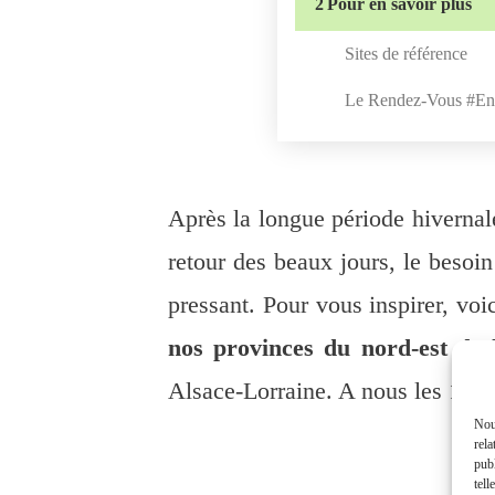
2
Pour en savoir plus
Sites de référence
Le Rendez-Vous #En
Après la longue période hivernal
retour des beaux jours, le besoin
pressant. Pour vous inspirer, voi
nos provinces du nord-est de 
Alsace-Lorraine. A nous les 10 sit
Nous
rela
publ
tell