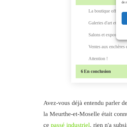
de r
La boutique officiel
Galeries d'art et maga
Salons et expositions 
Ventes aux enchères 
Attention !
6
En conclusion
Avez-vous déjà entendu parler d
la Meurthe-et-Moselle était conn
ce
passé industriel
, rien n'a subs