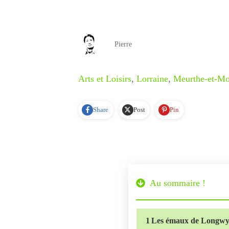
Pierre
Arts et Loisirs
,
Lorraine
,
Meurthe-et-Mo
Share
Post
Pin
Au sommaire !
1
Les émaux de Longwy :