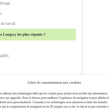
lissage
ns
de travail
de Longwy les plus réputés ?
maillés
Gérer le consentement aux cookies
n spéciales
 utilisons des technologies telles que les cookies pour stocker et/ou accéder aux informations
e formes
tives aux appareils. Nous le faisons pour améliorer l’expérience de navigation et pour afficher d
icités (non-)personnalisées. Consentir à ces technologies nous autorisera à traiter des données
es que le comportement de navigation ou les ID uniques sur ce site. Le fait de ne pas consentir 
x de Longwy ?