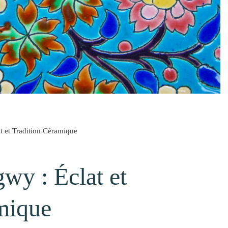
 et Tradition Céramique
y : Éclat et
mique