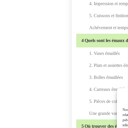
4. Impression et remp
5. Cuissons et finitio
Achèvement et temps 
4
Quels sont les émaux 
1. Vases émaillés
2. Plats et assiettes é
3. Boîtes émaillées
4. Carreaux émaillés
5. Pièces de collectio
Nous
Une grande variété d
rela
publ
tell
5
Où trouver des émau