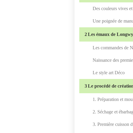
Des couleurs vives e
Une poignée de manu
2
Les émaux de Longwy :
Les commandes de N
Naissance des premi
Le style art Déco
3
Le procédé de créati
1. Préparation et mou
2. Séchage et ébarba
3. Première cuisson d