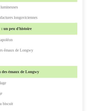
t lumineuses
factures longoviciennes
 un peu d'histoire
apoléon
ers émaux de Longwy
on des émaux de Longwy
lage
ge
u biscuit