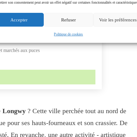
etirer son consentement peut avoir un effet négatif sur certaines fonctonnalités et caractéristique
le de la manufacture de Longwy
Accepter
Refuser
Voir les préférences
sins spécialisés
Politique de cookies
d'art
et marchés aux puces
e
Longwy
? Cette ville perchée tout au nord de
ue pour ses hauts-fourneaux et son crassier. De
isté. En revanche, une autre activité - artistique