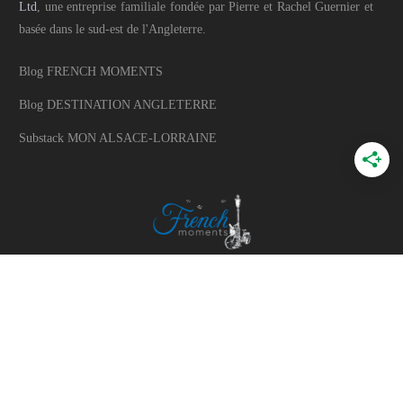
Ltd
, une entreprise familiale fondée par Pierre et Rachel Guernier et
basée dans le sud-est de l'Angleterre.
Blog FRENCH MOMENTS
Blog DESTINATION ANGLETERRE
Substack MON ALSACE-LORRAINE
A PROPOS
A propos du blog
Mon histoire
Travaillons ensemble