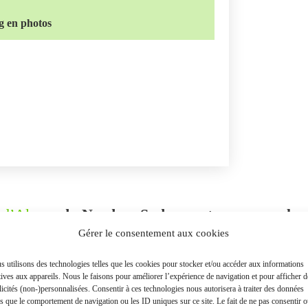
g en photos
 d’Alsace
du Nord au Sud, vous traverserez le
Gérer le consentement aux cookies
lmar
. Le long de cette portion très touristique,
 utilisons des technologies telles que les cookies pour stocker et/ou accéder aux informations
Kaysersberg
. Ce petit bourg niché à l’entrée
tives aux appareils. Nous le faisons pour améliorer l’expérience de navigation et pour afficher d
icités (non-)personnalisées. Consentir à ces technologies nous autorisera à traiter des données
de mes sites préférés dans la région… et c’est
es que le comportement de navigation ou les ID uniques sur ce site. Le fait de ne pas consentir 