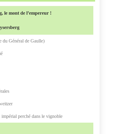
, le mont de l’empereur !
aysersberg
 du Général de Gaulle)
ié
érales
weitzer
 impérial perché dans le vignoble
g