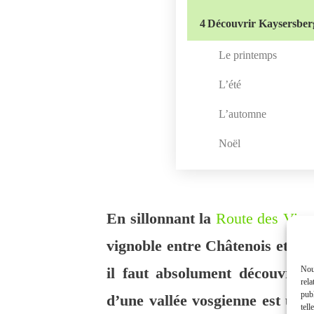
4
Découvrir Kaysersber
Le printemps
L’été
L’automne
Noël
En sillonnant la
Route des Vins
vignoble entre Châtenois et
Co
Nous
il faut absolument découvrir
rela
publ
d’une vallée vosgienne est un 
tell