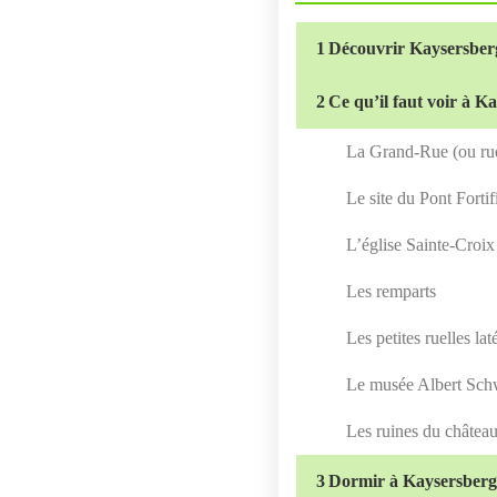
1
Découvrir Kaysersberg
2
Ce qu’il faut voir à K
La Grand-Rue (ou rue
Le site du Pont Fortif
L’église Sainte-Croix
Les remparts
Les petites ruelles lat
Le musée Albert Sch
Les ruines du château
3
Dormir à Kaysersber