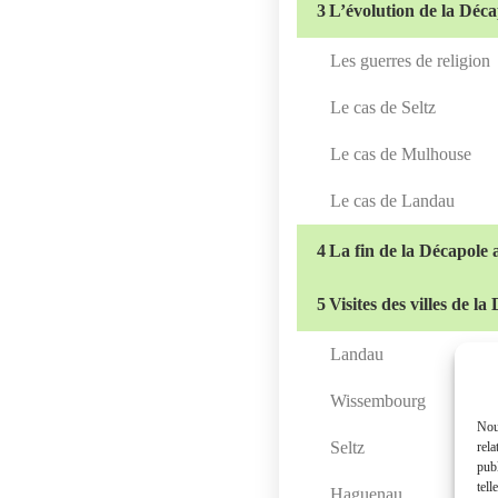
3
L’évolution de la Déca
Les guerres de religion
Le cas de Seltz
Le cas de Mulhouse
Le cas de Landau
4
La fin de la Décapole 
5
Visites des villes de l
Landau
Wissembourg
Nous
Seltz
rela
publ
tell
Haguenau