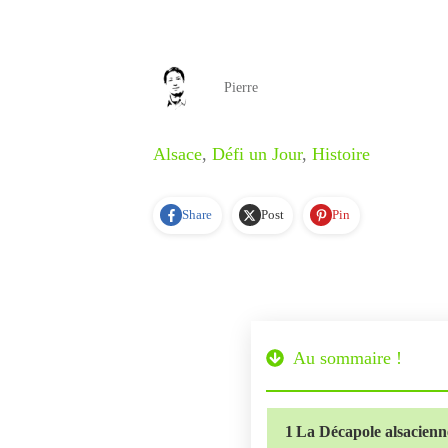
Pierre
Alsace
,
Défi un Jour
,
Histoire
Share
Post
Pin
Au sommaire !
1
La Décapole alsacienne