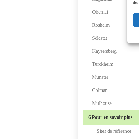
de r
Obernai
Rosheim
Sélestat
Kaysersberg
Turckheim
Munster
Colmar
Mulhouse
6
Pour en savoir plus
Sites de référence