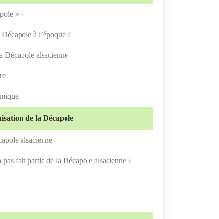
pole »
 Décapole à l’époque ?
 la Décapole alsacienne
re
omique
nisation de la Décapole
capole alsacienne
pas fait partie de la Décapole alsacienne ?