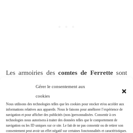
Les armoiries des
comtes de Ferrette
sont
identiques à celles des
comtes de Bar
Gérer le consentement aux
(aujourd’hui en
Lorraine
) et des
comtes
cookies
Nous utilisons des technologies telles que les cookies pour stocker et/ou accéder aux
de Montbéliard
. Ceci montre les étroites
informations relatives aux appareils. Nous le faisons pour améliorer l’expérience de
navigation et pour afficher des publicités (non-)personnalisées. Consentir à ces
relations qui existaient entre les trois
technologies nous autorisera à traiter des données telles que le comportement de
navigation ou les ID uniques sur ce site. Le fait de ne pas consentir ou de retirer son
maisons.
consentement peut avoir un effet négatif sur certaines fonctonnalités et caractéristiques.