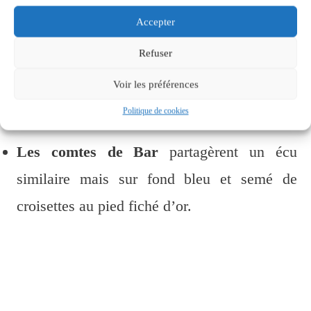
Accepter
Les comtes de Montbéliard et de Ferrette
Refuser
prirent pour armoiries deux poissons ou bars
Voir les préférences
adossés d’or, recourbés et toujours tournés la
Politique de cookies
tête en haut sur fond rouge.
Les comtes de Bar
partagèrent un écu
similaire mais sur fond bleu et semé de
croisettes au pied fiché d’or.