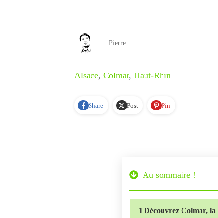
Pierre
Alsace
,
Colmar
,
Haut-Rhin
Share
Post
Pin
Au sommaire !
1
Découvrez Colmar, la c