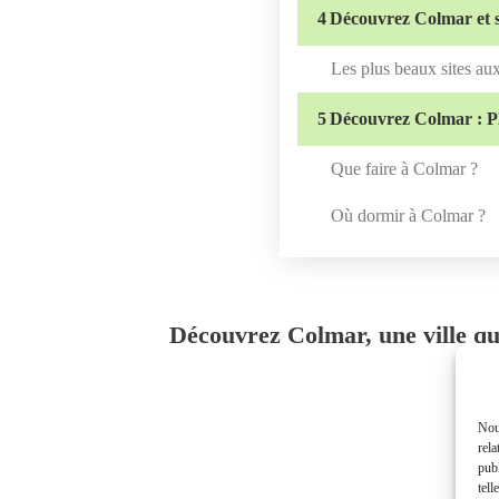
4
Découvrez Colmar et s
Les plus beaux sites au
5
Découvrez Colmar : Pl
Que faire à Colmar ?
Où dormir à Colmar ?
Découvrez Colmar, une ville qui
Nous
rela
publ
tell