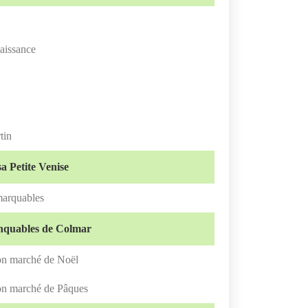
aissance
tin
a Petite Venise
marquables
nquables de Colmar
on marché de Noël
on marché de Pâques