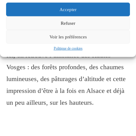
sommet par un chemin forestier. C’est une
Accepter
belle manière de découvrir un secteur plus
Refuser
calme, loin de l’agitation des grands sites
Voir les préférences
touristiques.
Politique de cookies
Ici, on retrouve l’ambiance des Hautes
Vosges : des forêts profondes, des chaumes
lumineuses, des pâturages d’altitude et cette
impression d’être à la fois en Alsace et déjà
un peu ailleurs, sur les hauteurs.