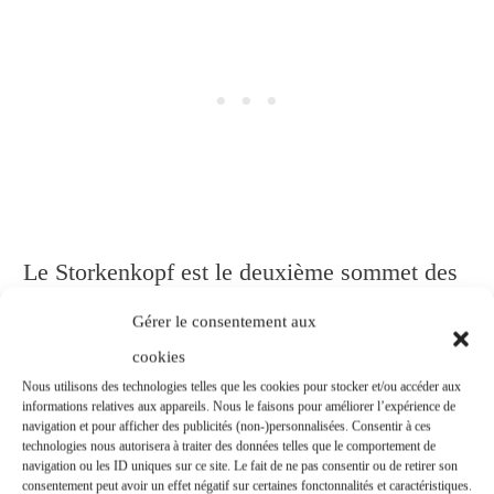
Le Storkenkopf est le deuxième sommet des
Vosges, juste après le
Grand Ballon
.
Gérer le consentement aux
Pourtant, il reste beaucoup moins connu que
cookies
Nous utilisons des technologies telles que les cookies pour stocker et/ou accéder aux
son grand voisin.
informations relatives aux appareils. Nous le faisons pour améliorer l’expérience de
navigation et pour afficher des publicités (non-)personnalisées. Consentir à ces
technologies nous autorisera à traiter des données telles que le comportement de
Depuis le col du Haag, on peut rejoindre son
navigation ou les ID uniques sur ce site. Le fait de ne pas consentir ou de retirer son
consentement peut avoir un effet négatif sur certaines fonctonnalités et caractéristiques.