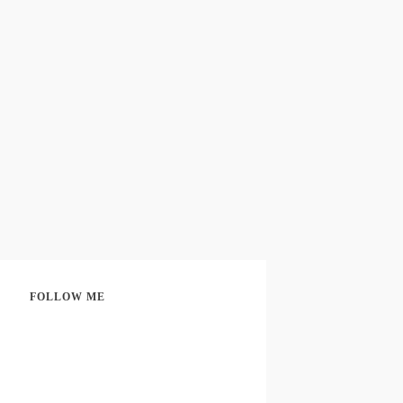
FOLLOW ME
Share
0
Share
0