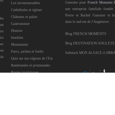
aux
Guernier pour
French Moments 
Les incontournables
une entreprise familiale fondée
Cathédrales et églises
Pierre et Rachel Guernier et b
Châteaux et palais
des
dans le sud-est de l'Angleterre.
Gastronomie
 un
Histoire
ire
Blog FRENCH MOMENTS
ire
Insolites
Blog DESTINATION ANGLET
uer
Monuments
est
Parcs, jardins et forêts
Substack MON ALSACE-LORR
 de
Quiz sur nos régions de l'Est
Randonnées et promenades
Routes touristiques
Villages pittoresques
Célébrations et festivités
Noël dans l'Est
Pays voisins
e Guernier pour
French Moments Ltd
, 2016-2025 • All Rights Reserved • Développé