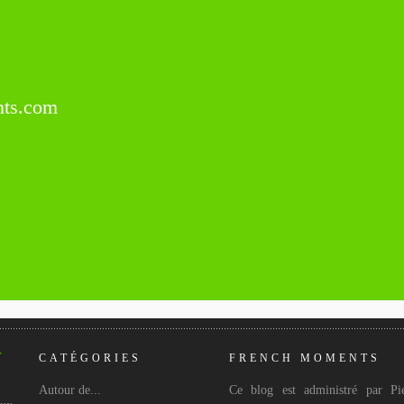
ts.com
CATÉGORIES
FRENCH MOMENTS
Autour de...
Ce blog est administré par Pie