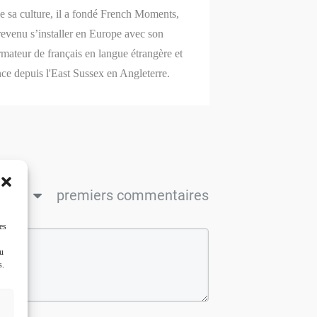
de sa culture, il a fondé French Moments,
revenu s’installer en Europe avec son
mateur de français en langue étrangère et
nce depuis l'East Sussex en Angleterre.
ncien
premiers commentaires
es
ou
s.