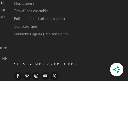
Ltd
,
Mon histoire
 par
Travaillons ensemble
asée
Politique d'utilisation des photos
Contactez-moi
Mentions Légales (Privacy Policy)
ERRE
AINE
SUIVEZ MES AVENTURES
 par
Annecy Web