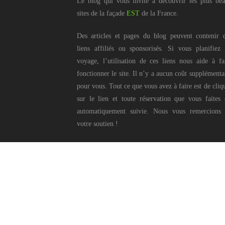
Le blog qui vous invite à découvrir les plus be
sites de la façade
EST
de la France.
Des articles et pages du blog peuvent contenir 
liens affiliés ou sponsorisés. Si vous planifiez
voyage, l’utilisation de ces liens nous aide à fa
fonctionner le site. Il n’y a aucun coût supplémenta
pour vous. Tout ce que vous avez à faire est de cliq
sur le lien et toute réservation que vous faites 
automatiquement suivie. Nous vous remercions
votre soutien !
Ce blog © Pierr