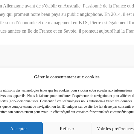
en Allemagne avant de s’établir en Australie. Passionné de la France et 
ney qui promeut notre beau pays au public anglophone. En 2014, il est 
rofesseur d’économie et de management en BTS, Pierre est également for
ques années en Ile de France et en Savoie, il promeut aujourd'hui la Fra
Gérer le consentement aux cookies
Plus a
 utilisons des technologies telles que les cookies pour stocker et/ou accéder aux informations
tives aux appareils. Nous le faisons pour améliorer l’expérience de navigation et pour afficher d
icités (non-)personnalisées. Consentir à ces technologies nous autorisera à traiter des données
es que le comportement de navigation ou les ID uniques sur ce site. Le fait de ne pas consentir 
etirer son consentement peut avoir un effet négatif sur certaines fonctonnalités et caractéristique
Accepter
Refuser
Voir les préférences