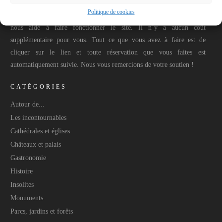
Des articles et pages du blog peuvent contenir des liens affiliés ou
Politique de cookies
sponsorisés. Si vous planifiez un voyage, l’utilisation de ces liens
nous aide à faire fonctionner le site. Il n’y a aucun coût
supplémentaire pour vous. Tout ce que vous avez à faire est de
cliquer sur le lien et toute réservation que vous faites est
automatiquement suivie. Nous vous remercions de votre soutien !
CATÉGORIES
Autour de...
Les incontournables
Cathédrales et églises
Châteaux et palais
Gastronomie
Histoire
Insolites
Monuments
Parcs, jardins et forêts