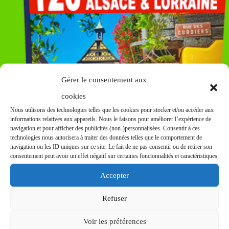
Gérer le consentement aux
cookies
Nous utilisons des technologies telles que les cookies pour stocker et/ou accéder aux
informations relatives aux appareils. Nous le faisons pour améliorer l’expérience de
navigation et pour afficher des publicités (non-)personnalisées. Consentir à ces
technologies nous autorisera à traiter des données telles que le comportement de
navigation ou les ID uniques sur ce site. Le fait de ne pas consentir ou de retirer son
consentement peut avoir un effet négatif sur certaines fonctonnalités et caractéristiques.
Accepter
Le blog qui vous invite à découvrir les plus beaux sites de la façade
Refuser
EST
de la France.
Voir les préférences