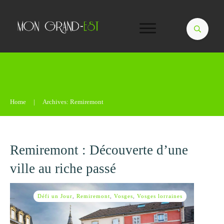
Home
|
Archives: Remiremont
Remiremont : Découverte d’une
ville au riche passé
Défi un Jour
,
Remiremont
,
Vosges
,
Vosges lorraines