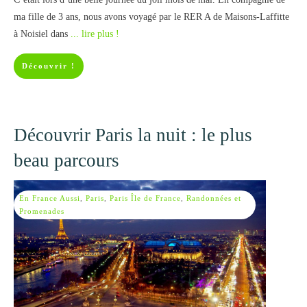
ma fille de 3 ans, nous avons voyagé par le RER A de Maisons-Laffitte
à Noisiel dans
... lire plus !
Découvrir !
Découvrir Paris la nuit : le plus
beau parcours
En France Aussi
,
Paris
,
Paris Île de France
,
Randonnées et
Promenades