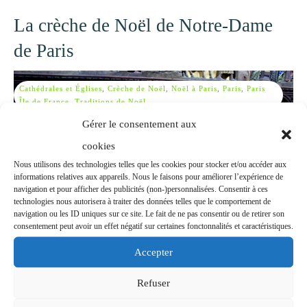
La crèche de Noël de Notre-Dame
de Paris
Cathédrales et Églises
,
Crèche de Noël
,
Noël à Paris
,
Paris
,
Paris
Île de France
,
Traditions de Noël
Gérer le consentement aux
cookies
Nous utilisons des technologies telles que les cookies pour stocker et/ou accéder aux
informations relatives aux appareils. Nous le faisons pour améliorer l’expérience de
navigation et pour afficher des publicités (non-)personnalisées. Consentir à ces
technologies nous autorisera à traiter des données telles que le comportement de
navigation ou les ID uniques sur ce site. Le fait de ne pas consentir ou de retirer son
consentement peut avoir un effet négatif sur certaines fonctonnalités et caractéristiques.
Accepter
Chaque année, la cathédrale Notre-Dame de Paris abrite une des crèches
de Noël les plus visitées de France. Sa particularité est d’être différente
Refuser
chaque année, créant le buzz sur
... lire plus !