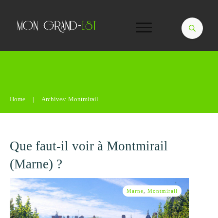
Home
|
Archives: Montmirail
Que faut-il voir à Montmirail
(Marne) ?
Marne
,
Montmirail