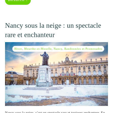
Découvrir !
Nancy sous la neige : un spectacle
rare et enchanteur
Hiver
,
Meurthe-et-Moselle
,
Nancy
,
Randonnées et Promenades
Nancy sous la neige, c’est un spectacle rare et toujours enchanteur. En