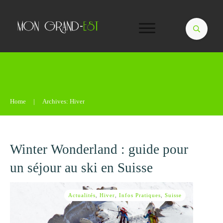
Home
|
Archives: Hiver
Winter Wonderland : guide pour
un séjour au ski en Suisse
Actualités
,
Hiver
,
Infos Pratiques
,
Suisse