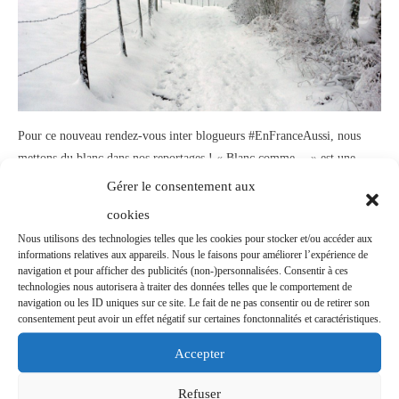
Pour ce nouveau rendez-vous inter blogueurs #EnFranceAussi, nous
mettons du blanc dans nos reportages ! « Blanc comme… » est une
chouette idée de thème proposé par Virginie du blog Les
... lire plus !
Gérer le consentement aux
cookies
Découvrir !
Nous utilisons des technologies telles que les cookies pour stocker et/ou accéder aux
informations relatives aux appareils. Nous le faisons pour améliorer l’expérience de
navigation et pour afficher des publicités (non-)personnalisées. Consentir à ces
technologies nous autorisera à traiter des données telles que le comportement de
navigation ou les ID uniques sur ce site. Le fait de ne pas consentir ou de retirer son
D’où vient la tradition du
consentement peut avoir un effet négatif sur certaines fonctonnalités et caractéristiques.
Nouvel An ?
Accepter
Refuser
Histoire
,
Hiver
,
Traditions de Noël