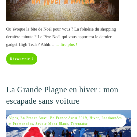
Qu’évoque la fête de Noël pour vous ? La frénésie du shopping
dernière minute ? Le Père Noël qui vous apportera le dernier
gadget High Tech ? Ahhh…
... lire plus !
Découvrir !
La Grande Plagne en hiver : mon
escapade sans voiture
Alpes
,
En France Aussi
,
En France Aussi 2019
,
Hiver
,
Randonnées
et Promenades
,
Savoie-Mont-Blanc
,
Tarentaise