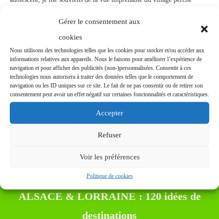
surplombant la mer d’un bleu profond. En effet,
... lire plus !
Gérer le consentement aux
Découvrir !
cookies
Nous utilisons des technologies telles que les cookies pour stocker et/ou accéder aux
informations relatives aux appareils. Nous le faisons pour améliorer l’expérience de
navigation et pour afficher des publicités (non-)personnalisées. Consentir à ces
technologies nous autorisera à traiter des données telles que le comportement de
navigation ou les ID uniques sur ce site. Le fait de ne pas consentir ou de retirer son
Évadez-vous en Alsace et en Lorraine avec chaque
consentement peut avoir un effet négatif sur certaines fonctonnalités et caractéristiques.
email ! Plongez dans des récits captivants, explorez
Accepter
des guides de voyage, découvrez des trésors
Refuser
culturels et profitez de contenus exclusifs.
Voir les préférences
INSCRIVEZ-VOUS A NOTRE SUBSTAC
Politique de cookies
ET RECEVEZ L'EBOOK
ALSACE & LORRAINE : 120 idées de
destinations