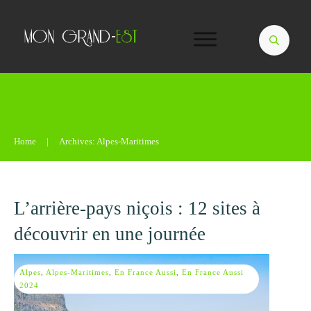
Home
|
Archives: Alpes-Maritimes
L’arrière-pays niçois : 12 sites à
découvrir en une journée
Alpes
,
Alpes-Maritimes
,
En France Aussi
,
En France Aussi
2024