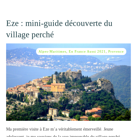
Eze : mini-guide découverte du
village perché
Alpes-Maritimes
,
En France Aussi 2021
,
Provence
Ma première visite à Eze m’a véritablement émerveillé. Jeune
adolescent, je me souviens de la vue imprenable du village perché