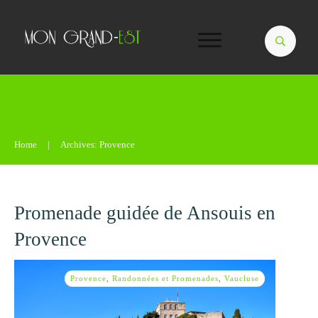
Home
|
Archives: Provence
Promenade guidée de Ansouis en
Provence
Provence
,
Randonnées et Promenades
,
Vaucluse