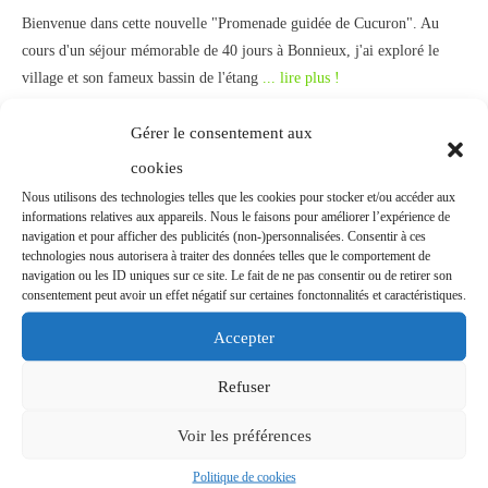
Bienvenue dans cette nouvelle "Promenade guidée de Cucuron". Au
cours d'un séjour mémorable de 40 jours à Bonnieux, j'ai exploré le
village et son fameux bassin de l'étang
... lire plus !
Découvrir !
Gérer le consentement aux
cookies
Nous utilisons des technologies telles que les cookies pour stocker et/ou accéder aux
informations relatives aux appareils. Nous le faisons pour améliorer l’expérience de
Promenade guidée de Joucas :
navigation et pour afficher des publicités (non-)personnalisées. Consentir à ces
technologies nous autorisera à traiter des données telles que le comportement de
Visite du village provençal
navigation ou les ID uniques sur ce site. Le fait de ne pas consentir ou de retirer son
consentement peut avoir un effet négatif sur certaines fonctonnalités et caractéristiques.
Accepter
Provence
,
Randonnées et Promenades
,
Vaucluse
Refuser
Voir les préférences
Politique de cookies