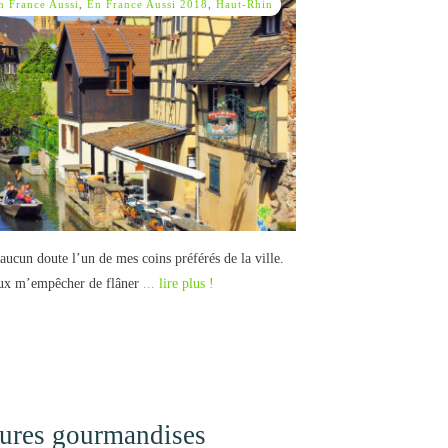
n France Aussi
,
En France Aussi 2018
,
Haut-Rhin
aucun doute l’un de mes coins préférés de la ville.
peux m’empêcher de flâner
... lire plus !
leures gourmandises