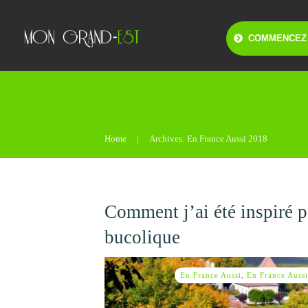
COMMENCEZ 
Home
|
Archives: En France Aussi 2018
Comment j’ai été inspiré p
bucolique
En France Aussi
,
En France Auss