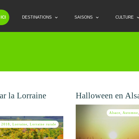
ICI
DESTINATIONS
SAISONS
CULTURE
ROUTES TOURISTIQUES
LES INCONTOURNABLES
ar la Lorraine
Halloween en Alsa
Alsace
,
Automne
i 2018
,
Lorraine
,
Lorraine rurale