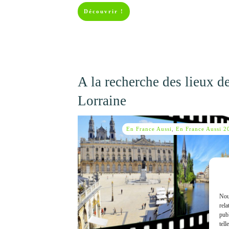
Découvrir !
A la recherche des lieux d
Lorraine
En France Aussi
,
En France Aussi 2
Nous
rela
publ
tell