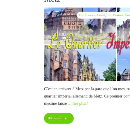
En France Aussi
,
En France Au
C’est en arrivant à Metz par la gare que l’on mesure 
quartier impérial allemand de Metz. Ce premier conta
messine laisse
... lire plus !
Découvrir !