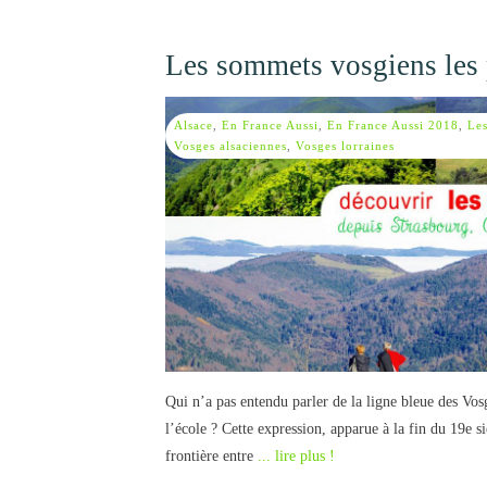
Les sommets vosgiens les 
Alsace
,
En France Aussi
,
En France Aussi 2018
,
Les
Vosges alsaciennes
,
Vosges lorraines
Qui n’a pas entendu parler de la ligne bleue des Vosg
l’école ? Cette expression, apparue à la fin du 19e 
frontière entre
... lire plus !