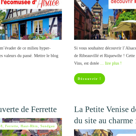
 m’évader de ce milieu hyper-
Si vous souhaitez découvrir l’Alsace
s valeurs du passé. Mettre le blog
de Ribeauvillé et Riquewihr ! Cette 
Vins, est dotée
... lire plus !
Découvrir !
verte de Ferrette
La Petite Venise 
du site au charme 
18
,
Ferrette
,
Haut-Rhin
,
Sundgau