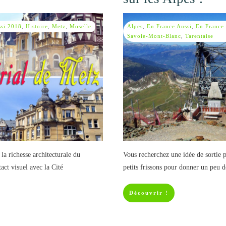
ssi 2018
,
Histoire
,
Metz
,
Moselle
Alpes
,
En France Aussi
,
En France
Savoie-Mont-Blanc
,
Tarentaise
la richesse architecturale du
Vous recherchez une idée de sortie p
ct visuel avec la Cité
petits frissons pour donner un peu 
Découvrir !