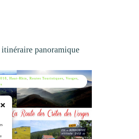
 itinéraire panoramique
2018
,
Haut-Rhin
,
Routes Touristiques
,
Vosges
,
es
es
ou