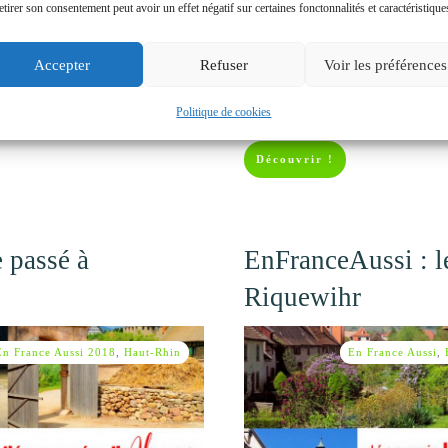
etirer son consentement peut avoir un effet négatif sur certaines fonctonnalités et caractéristique
oyages propose aux participants du
La Route des Crêtes est l’un des itin
Accepter
Refuser
Voir les préférences
thème « lieux de tournages« . Ce
Elle serpente sur les hauteurs, entre
plus !
panoramas,
... lire plus !
Politique de cookies
Découvrir !
 passé à
EnFranceAussi : l
Riquewihr
En France Aussi 2018
,
Haut-Rhin
En France Aussi
,