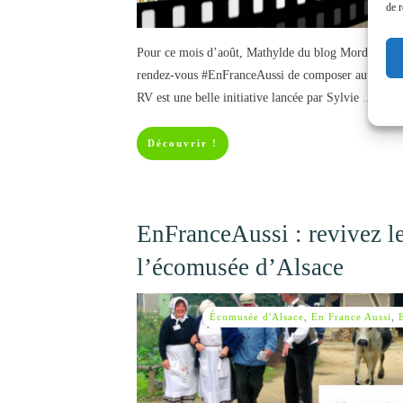
de r
Pour ce mois d’août, Mathylde du blog Mordue de V
rendez-vous #EnFranceAussi de composer autour du 
RV est une belle initiative lancée par Sylvie
... lire 
Découvrir !
EnFranceAussi : revivez le
l’écomusée d’Alsace
Écomusée d'Alsace
,
En France Aussi
,