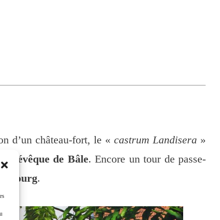
on d’un château-fort, le «
castrum Landisera
»
s à
l’évêque de Bâle
. Encore un tour de passe-
absbourg
.
es
ou