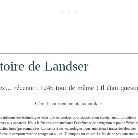
toire de Landser
ez… récente : 1246 tout de même ! Il était questi
Mais dès 1269, ceux-ci vendent leurs possession
Gérer le consentement aux cookies
 racheté par une dynastie locale puissante :
les H
 utilisons des technologies telles que les cookies pour stocker et/ou accéder aux informations
tives aux appareils. Nous le faisons pour améliorer l’expérience de navigation et pour afficher d
icités (non-)personnalisées. Consentir à ces technologies nous autorisera à traiter des données
es que le comportement de navigation ou les ID uniques sur ce site. Le fait de ne pas consentir 