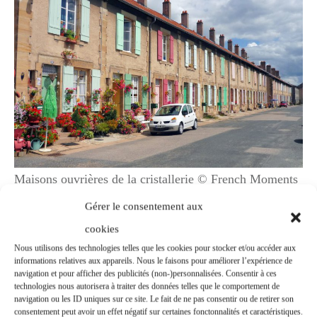
Maisons ouvrières de la cristallerie © French Moments
Gérer le consentement aux
D’un côté du cours se dresse
la façade
cookies
monumentale
du bâtiment abritant les
Nous utilisons des technologies telles que les cookies pour stocker et/ou accéder aux
informations relatives aux appareils. Nous le faisons pour améliorer l’expérience de
ateliers.
navigation et pour afficher des publicités (non-)personnalisées. Consentir à ces
technologies nous autorisera à traiter des données telles que le comportement de
navigation ou les ID uniques sur ce site. Le fait de ne pas consentir ou de retirer son
consentement peut avoir un effet négatif sur certaines fonctonnalités et caractéristiques.