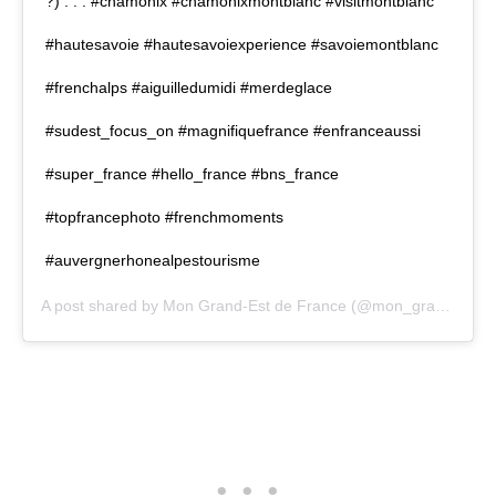
?) . . . #chamonix #chamonixmontblanc #visitmontblanc
#hautesavoie #hautesavoiexperience #savoiemontblanc
#frenchalps #aiguilledumidi #merdeglace
#sudest_focus_on #magnifiquefrance #enfranceaussi
#super_france #hello_france #bns_france
#topfrancephoto #frenchmoments
#auvergnerhonealpestourisme
A post shared by
Mon Grand-Est de France
(@mon_grand_est) on