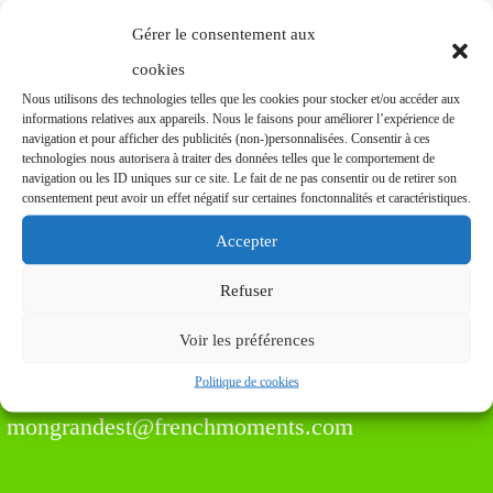
Gérer le consentement aux
cookies
Find us Here
Nous utilisons des technologies telles que les cookies pour stocker et/ou accéder aux
informations relatives aux appareils. Nous le faisons pour améliorer l’expérience de
navigation et pour afficher des publicités (non-)personnalisées. Consentir à ces
technologies nous autorisera à traiter des données telles que le comportement de
navigation ou les ID uniques sur ce site. Le fait de ne pas consentir ou de retirer son
consentement peut avoir un effet négatif sur certaines fonctonnalités et caractéristiques.
Chantry House, 22 Upperton Road, Eastbourne,
Accepter
East Sussex, BN21 1BF, Royaume-Uni
Refuser
Voir les préférences
Politique de cookies
mongrandest@frenchmoments.com