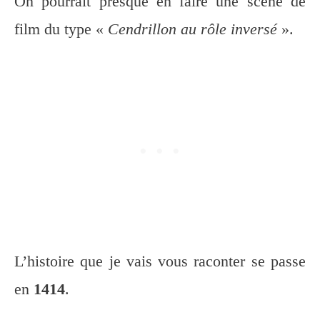
On pourrait presque en faire une scène de
film du type «
Cendrillon au rôle inversé
».
L’histoire que je vais vous raconter se passe
en
1414
.