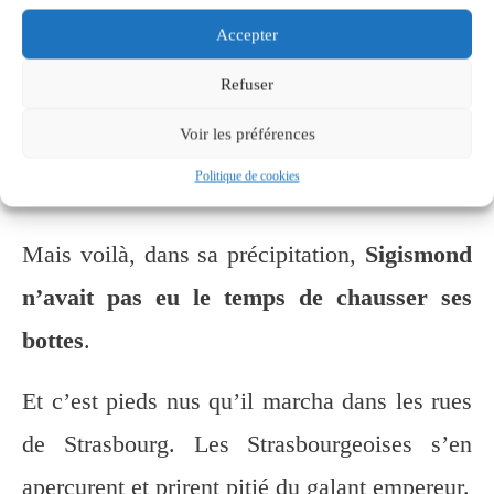
Strasbourgeoises de la noblesse vinrent
Accepter
l’inviter à une fête.
Refuser
L’empereur sauta hors du lit et toujours
Voir les préférences
empressé, il les suivies le plus naturellement
Politique de cookies
du monde.
Mais voilà, dans sa précipitation,
Sigismond
n’avait pas eu le temps de chausser ses
bottes
.
Et c’est pieds nus qu’il marcha dans les rues
de Strasbourg. Les Strasbourgeoises s’en
aperçurent et prirent pitié du galant empereur.